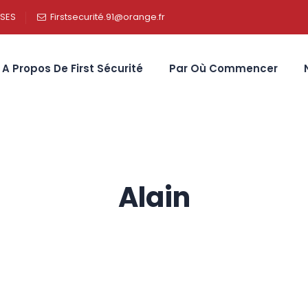
SSES
Firstsecurité.91@orange.fr
A Propos De First Sécurité
Par Où Commencer
Alain