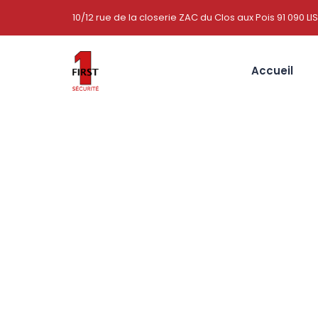
10/12 rue de la closerie ZAC du Clos aux Pois 91 090 LI
Accueil